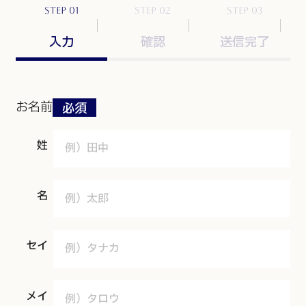
step 01
step 02
step 03
入力
確認
送信完了
お名前
姓
名
セイ
メイ